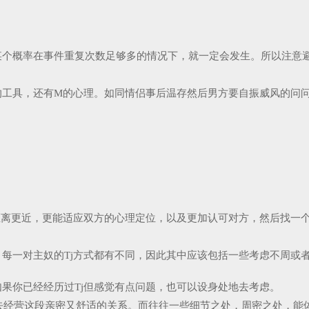
某个概率在事件重复次数足够多的情况下，就一定会发生。所以注意
的工具，还有M的心理。如同情侣事后温存然后男方要自振威风的问问
距离更近，更能适应双方的心理定位，以及更加认可对方，然后找一
，每一对主奴的Tj方式都有不同，因此其中应该包括一些考虑不周或
如果你已经经历过Tj但感觉有点问题，也可以设身处地去考虑。
去经营这段亲密又舒适的关系。而往往一些细节之处，周密之处，能