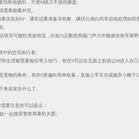
尽量找有地毯的，方便M跪又不损伤膝盖;
来很需要能量补充。
,如果涉及到SP，通常还要准备冷热敷，碘伏云南白药等后续处理的药剂
;
性症状等可能性突发情况，比如Tj正酣忽然敲门声大作顺便传来浑厚
戏中的忠实执行者。
理和生理都需要相应带入技巧，有些S可以在见面之前就让M进入自己
是宠物的角色，有的S更偏向简单粗暴，直接上手耳光或扬弃小鞭子让
下来该发生什么了。
些需要注意的可以提点：
奴一起接受警察蜀黍的关爱;