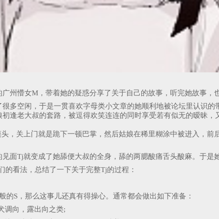
广州懵女M，带着她的疑惑分享了关于自己的故事，听完她故事，也
了很多空闲，于是一贯喜欢字母类小文章的她顺利地被论坛里认识的
娘初逢老大叔的套路，被逗得欢笑连连的同时享受若有似无的暧昧，
摸头，关上门就是跪下一顿巴掌，然后姑娘在稀里糊涂中被进入，前
见面Tj就变成了她舔便大叔的全身，舔的两腮酸痛舌头酸麻。于是她来
们的看法，总结了一下关于完整Tj的过程：
般的S，那么这事儿还真有得操心。通常都会做出如下准备：
犬调向，露出向之类;