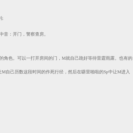
;
男中音：开门，警察查房。
的角色。可以一打开房间的门，M就自己跪好等待雷霆雨露。也有的
M自己历数这段时间的作死行径，然后在噼里啪啦的Sp中让M进入