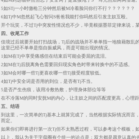
4如M到达临界点但忘了安全词于是直接甩了S一耳光然后两两懵逼;
5如STj一小时缴枪三分钟然后被M冷着脸问你行不行？？？？？？
6如Tj中M忽然起飞心智问S爸爸我能打你吗然后引发主奴互殴。
开个玩笑，不过Tj中突发性情况也不少，毕竟根据墨菲定律来说，
四、收尾工作
佳境过后就要开始打扫战场，Tj后的战场并不单单指一地狼藉散乱
这里已经不单单是指自振威风，而是可能出现的情况。
1如M在Tj中享受痛感但在结束后可能会委屈的流泪。
2如M在Tj后脱离角色需要回归现实角色时带来转换中的不适感。
3如M会对哪一些Tj更喜欢哪一些Tj接受程度较低。
4如Tj中安全词是否用的到位，是否有Tj不当。
5是否产生伤痕，该用冷敷热敷，护理身体部位等等
在不冷落M的同时安抚M的内心，让主奴之间的匹配度更高，心理
五、结语
到这里，一次简单的Tj基本上就算完成了，当然根据实际情况而言
而定。
如果你们即将进行第一次Tj但不太熟悉过程，可以参考这个模板，
以上，我认为关于字母圈有个统一的论点是：双方都是愿意认真的