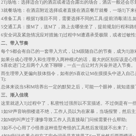
2Tj场地：选择适合Tj的酒店或者适合露出的场合，酒店一般还会
3就餐场地：在酒店附近选择或者直接在酒店餐厅就餐，一场Tj下
4准备工具：根据Tj项目不同，需要选择不同的工具;提前消毒清洁
5交通工具：接M了，送M了，路上去哪坐坐了，提前规划行程和路线
6安全词及紧急情况应对措施:Tj过程中M遭遇承受极限，或者过敏
二、带入节奏
每个S都会有自己的一套带入方式，让M跟随自己的节奏，成为Tj游
如果分成心理带入和生理带入两种模式的话，最大的区别应该是心
S喜欢进门之后两个人坐下聊聊，一点一点让对方兴奋并进入节奏。
而生理带入更偏向肢体指令，如有的S喜欢让M在摸摸头中进入自己
Tj;
总体来说当S和M培养出一定的默契之后，可能一个眼神，就知道接
三、渐入佳境
这里就进入Tj过程中了，私密性过强所以不宜描述。不过倒是有一
1如SP声音响彻楼道不绝，工作人员以为在家暴，当场报警，然后主
2如M的叫声过于凄惨导致工作人员直接敲门问候需要什么帮助;
3如不小心用了小怪兽这种造型奇怪的工具然后发现拔不出来了;