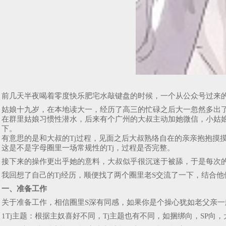
前几天半夜喝着零度快乐肥宅水敲键盘的时候，一个从公众号过来的
姑娘十九岁，在本地读大一，经历了高三的忙碌之后大一忽然多出
在群里姑娘习惯性潜水，后来有个广州的大叔主动加她微信，小姑
下。
有意思的是和大叔的Tj过程，见面之后大叔熟络自在的亲亲抱抱摸
这是不是字母圈里一场常规性的Tj，过程是否完整。
接下来的操作更出乎她的意料，大叔似乎很沉迷于被舔，于是每次的
我回想了自己的Tj经历，顺便找了两个圈里老S交流了一下，结合他
一、准备工作
关于准备工作，相信圈里S深有同感，如果你是个操心犹如老父亲一
1Tj主题：根据主奴喜好不同，Tj主题也有不同，如捆绑向，SP向，