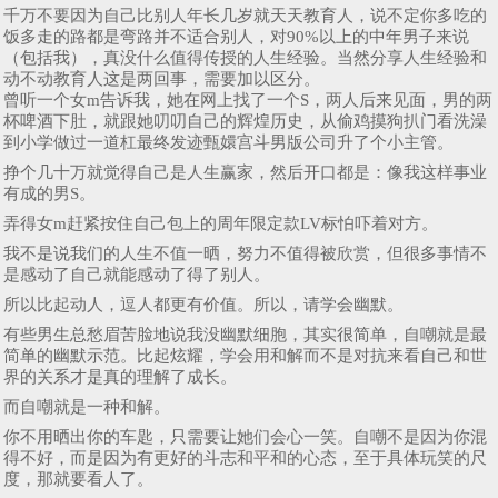
千万不要因为自己比别人年长几岁就天天教育人，说不定你多吃的
饭多走的路都是弯路并不适合别人，对90%以上的中年男子来说
（包括我），真没什么值得传授的人生经验。当然分享人生经验和
动不动教育人这是两回事，需要加以区分。
曾听一个女m告诉我，她在网上找了一个S，两人后来见面，男的两
杯啤酒下肚，就跟她叨叨自己的辉煌历史，从偷鸡摸狗扒门看洗澡
到小学做过一道杠最终发迹甄嬛宫斗男版公司升了个小主管。
挣个几十万就觉得自己是人生赢家，然后开口都是：像我这样事业
有成的男S。
弄得女m赶紧按住自己包上的周年限定款LV标怕吓着对方。
我不是说我们的人生不值一晒，努力不值得被欣赏，但很多事情不
是感动了自己就能感动了得了别人。
所以比起动人，逗人都更有价值。所以，请学会幽默。
有些男生总愁眉苦脸地说我没幽默细胞，其实很简单，自嘲就是最
简单的幽默示范。比起炫耀，学会用和解而不是对抗来看自己和世
界的关系才是真的理解了成长。
而自嘲就是一种和解。
你不用晒出你的车匙，只需要让她们会心一笑。自嘲不是因为你混
得不好，而是因为有更好的斗志和平和的心态，至于具体玩笑的尺
度，那就要看人了。