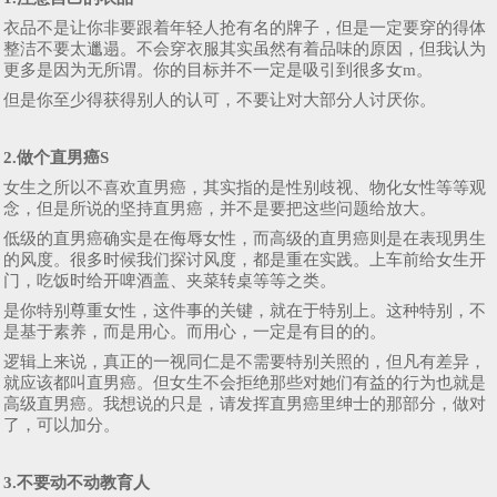
衣品不是让你非要跟着年轻人抢有名的牌子，但是一定要穿的得体
整洁不要太邋遢。不会穿衣服其实虽然有着品味的原因，但我认为
更多是因为无所谓。你的目标并不一定是吸引到很多女m。
但是你至少得获得别人的认可，不要让对大部分人讨厌你。
2.做个直男癌S
女生之所以不喜欢直男癌，其实指的是性别歧视、物化女性等等观
念，但是所说的坚持直男癌，并不是要把这些问题给放大。
低级的直男癌确实是在侮辱女性，而高级的直男癌则是在表现男生
的风度。很多时候我们探讨风度，都是重在实践。上车前给女生开
门，吃饭时给开啤酒盖、夹菜转桌等等之类。
是你特别尊重女性，这件事的关键，就在于特别上。这种特别，不
是基于素养，而是用心。而用心，一定是有目的的。
逻辑上来说，真正的一视同仁是不需要特别关照的，但凡有差异，
就应该都叫直男癌。但女生不会拒绝那些对她们有益的行为也就是
高级直男癌。我想说的只是，请发挥直男癌里绅士的那部分，做对
了，可以加分。
3.不要动不动教育人