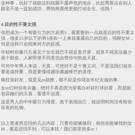
这种事，玩好了就能达到炫耀不露声色的地步，比起秀那点在别人
眼里不值一提的成功，秀情商显然更能打动女生。信我！
4.目的性不要太强
你想成为一个有吸引力的大叔男S，最重要的一点就是目的性不要太
强，很多25岁以下的男S喜欢一上来就暴露自己的目的，强聊女M，
但是这样只会招来对方的反感。
年轻时你像只孔雀见个女生就巴不得反复开屏，就算不得其法最少
落个勤奋。人家即便不同意也会赞你句热血天真。
可对中年男人来说，天真，可绝对不是个褒义词。不是说我们就非
要老成持重，而是要懂得越珍藏越锋芒的道理。
疯狂加好友，或是见m就撩，都不应是你现在年纪去做的事。
女m们对你有兴趣，绝对不再是因为穿着白衬衫打球好看，而是能
包容她们的天真，看透不说透。
这是男人的中年吸引力维度。急于表现自己，就说明时间没有给你
应有的礼物。
以上笔者所总结的几点内容，只要你能够做到，相信你能够找到女
M，要是还找不到，可以来找！我们群里很多m！