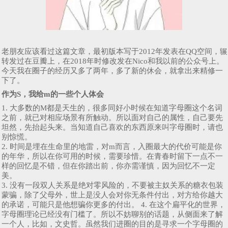
老朋友应该看过这篇文章，最初版本写于2012年发表在QQ空间，辗
转发过在豆瓣上，在2018年时修改发在Nico和我以前的公众号上。
今天我在圈子的经历又多了两年，多了新的休会，就拿出来精修一
下了。
作为S，我给m的一些个人体会
1. 大多数的M都是天生的，很多同好小时候在知道字母圈这个名词
之前，就已对相应场景有所触动。所以面对自己的属性，自己要先
坦然，先抬起头来。当知道自己喜欢的东西原来叫字母圈时，请也
别惊慌。
2. 时间是埋在生命里的地雷，对m而言，入圈最大的代价可能是你
的年华，所以在你可用的时候，需要珍惜。在青春时留下一点不一
样的回忆是不错，但在你踏出前，你亦需谨慎，因为回忆不一定
美。
3. 没有一段双人关系是绝对零风险的，不要被主奴关系的糖衣包装
蒙骗，除了父母外，世上是没人会对你无条件付出，对方给你越大
的承诺，可能只是他想骗你更多的付出。 4. 在这个扁平化的世界，
字母圈理论已经没有门槛了。所以不妨聊别的话题，从侧面来了解
一个人，比如，文史哲。虽然我们进圈的目的是寻求一个字母圈的