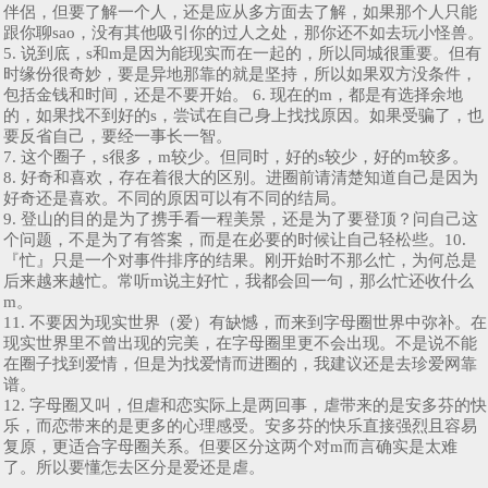
伴侶，但要了解一个人，还是应从多方面去了解，如果那个人只能
跟你聊sao，没有其他吸引你的过人之处，那你还不如去玩小怪兽。
5. 说到底，s和m是因为能现实而在一起的，所以同城很重要。但有
时缘份很奇妙，要是异地那靠的就是坚持，所以如果双方没条件，
包括金钱和时间，还是不要开始。 6. 现在的m，都是有选择余地
的，如果找不到好的s，尝试在自己身上找找原因。如果受骗了，也
要反省自己，要经一事长一智。
7. 这个圈子，s很多，m较少。但同时，好的s较少，好的m较多。
8. 好奇和喜欢，存在着很大的区别。进圈前请清楚知道自己是因为
好奇还是喜欢。不同的原因可以有不同的结局。
9. 登山的目的是为了携手看一程美景，还是为了要登顶？问自己这
个问题，不是为了有答案，而是在必要的时候让自己轻松些。10.
『忙』只是一个对事件排序的结果。刚开始时不那么忙，为何总是
后来越来越忙。常听m说主好忙，我都会回一句，那么忙还收什么
m。
11. 不要因为现实世界（爱）有缺憾，而来到字母圈世界中弥补。在
现实世界里不曾出现的完美，在字母圈里更不会出现。不是说不能
在圈子找到爱情，但是为找爱情而进圈的，我建议还是去珍爱网靠
谱。
12. 字母圈又叫，但虐和恋实际上是两回事，虐带来的是安多芬的快
乐，而恋带来的是更多的心理感受。安多芬的快乐直接强烈且容易
复原，更适合字母圈关系。但要区分这两个对m而言确实是太难
了。所以要懂怎去区分是爱还是虐。