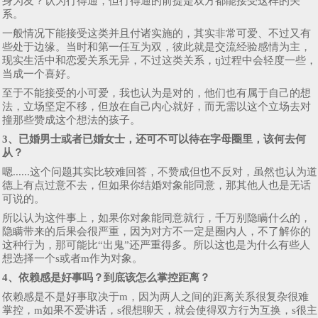
身为友？认为行得通，但行得通的前提是双方都能接受这样的关
系。
一般情况下能接受这类并且付诸实施的，其实非常可爱、不过又有
些处于边缘。当时和第一任互为双，彼此就是交流经验感情为主，
现实生活中和恋爱关系无异，不过这类关系，tj过程中会轻度一些，
当成一个喜好。
至于不能接受的小可爱，我也认为是对的，他们也有属于自己的想
法，立场坚定不移，但放在自己内心就好，而无需以这个立场去对
撞那些赞成这个想法的孩子。
3、已婚男士或者已婚女士，还可不可以待在字母圈里，该何去何
从？
嗯......这个问题其实比较难回答，不赞成但也不反对，虽然也认为道
德上有点过意不去，但如果你结婚对象能同意，那其他人也是无话
可说的。
所以认为这件事上，如果你对象能同意就行，千万别隐瞒什么的，
隐瞒带来的后果会很严重，因为对方不一定是圈内人，不了解你的
这种行为，那可能比“出鬼”还严重得多。所以这也是为什么有些人
想选择一个s或者m作为对象。
4、依赖感是好事吗？到底该怎么掌控距离？
依赖感是不是好事取决于m，因为两人之间的距离关系很复杂很难
掌控，m如果不爱讲话，s很想聊天，就会使得双方行为互换，s很主