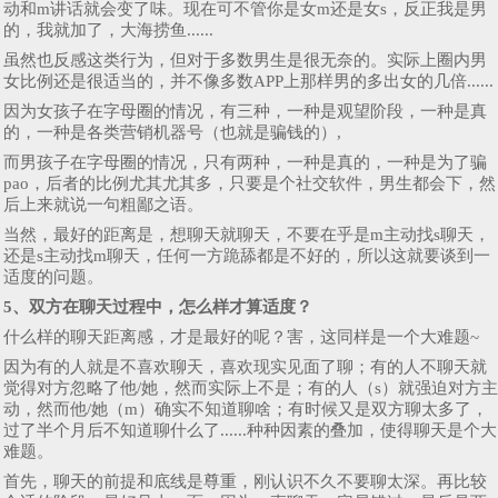
动和m讲话就会变了味。现在可不管你是女m还是女s，反正我是男
的，我就加了，大海捞鱼......
虽然也反感这类行为，但对于多数男生是很无奈的。实际上圈内男
女比例还是很适当的，并不像多数APP上那样男的多出女的几倍......
因为女孩子在字母圈的情况，有三种，一种是观望阶段，一种是真
的，一种是各类营销机器号（也就是骗钱的）,
而男孩子在字母圈的情况，只有两种，一种是真的，一种是为了骗
pao，后者的比例尤其尤其多，只要是个社交软件，男生都会下，然
后上来就说一句粗鄙之语。
当然，最好的距离是，想聊天就聊天，不要在乎是m主动找s聊天，
还是s主动找m聊天，任何一方跪舔都是不好的，所以这就要谈到一
适度的问题。
5、双方在聊天过程中，怎么样才算适度？
什么样的聊天距离感，才是最好的呢？害，这同样是一个大难题~
因为有的人就是不喜欢聊天，喜欢现实见面了聊；有的人不聊天就
觉得对方忽略了他/她，然而实际上不是；有的人（s）就强迫对方主
动，然而他/她（m）确实不知道聊啥；有时候又是双方聊太多了，
过了半个月后不知道聊什么了......种种因素的叠加，使得聊天是个大
难题。
首先，聊天的前提和底线是尊重，刚认识不久不要聊太深。再比较