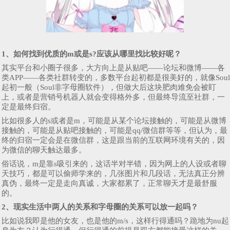
1、如何找到优质的m或是s?应该从哪里找比较好呢？
其实平台和小圈子很多，大方向上是从贴吧——论坛和微博——各
类APP——各类社群转变的，多数平台起初都是很美好的，就像Soul
起初一般（Soul非字母圈软件），但做大后这块肥肉难免会被盯
上，或者是营销号机器人就会变得格外多，但最终导流至社群，一
定是最终归宿。
比如很多人的s或者是m，可能是从某个论坛接触的，可能是从微博
接触的，可能是从贴吧接触的，可能是qq/微信群等等，但认为，最
终的归宿一定会是在微信群，这是跟当前的互联网环境有关的，因
为微信的聊天触达最多。
俗话说，m是靠s吸引来的，这话半对半错，因为网上的人设或者聊
天技巧，都是可以偷师学来的，几张图片和几段话，无法真正分辨
真伪，最终一定是走向真诚，大家都累了，正常聊天才是最舒服
的。
2、现实生活中两人的关系和字母圈的关系可以放一起吗？
比如说我即是他的女友，也是他的m/s，这样行得通吗？跪地为nu起