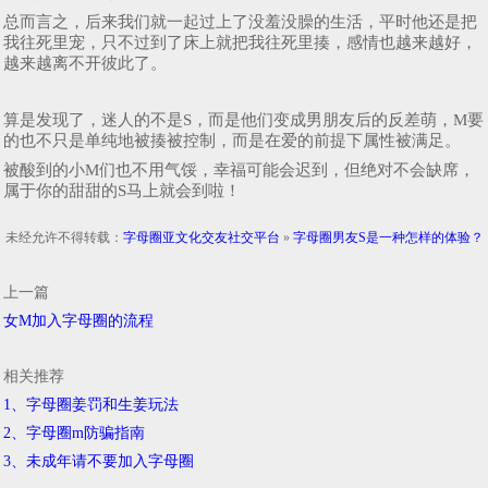
总而言之，后来我们就一起过上了没羞没臊的生活，平时他还是把
我往死里宠，只不过到了床上就把我往死里揍，感情也越来越好，
越来越离不开彼此了。
算是发现了，迷人的不是S，而是他们变成男朋友后的反差萌，M要
的也不只是单纯地被揍被控制，而是在爱的前提下属性被满足。
被酸到的小M们也不用气馁，幸福可能会迟到，但绝对不会缺席，
属于你的甜甜的S马上就会到啦！
未经允许不得转载：
字母圈亚文化交友社交平台
»
字母圈男友S是一种怎样的体验？
上一篇
女M加入字母圈的流程
相关推荐
1、字母圈姜罚和生姜玩法
2、字母圈m防骗指南
3、未成年请不要加入字母圈