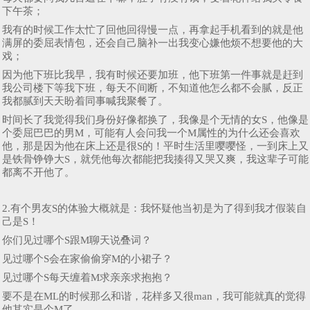
下午茶；
我有的时候工作太忙了回他回得慢一点，再拿起手机看到的就是他
满屏的委屈表情包，还会自己脑补一出我变心嫌他烦不想要他的大
戏；
因为他下班比我早，我有时候还要加班，他下班第一件事就是赶到
我公司楼下等我下班，每天不间断，不知道他怎么都不会腻，反正
我都腻到天天盼着同事喊我聚餐了。
时间长了我觉得我们身份好像都换了，我像是个无情的女S，他像是
个委屈巴巴的男M，可能有人会问我一个M属性的为什么还会喜欢
他，那是因为他在床上还是很S的！平时生活里嘤嘤怪，一到床上又
是铁骨铮铮大S，就凭他每次都能把我揍得又哭又爽，我这辈子可能
都离不开他了。
2.有个男友S的体验大概就是：我怀疑他当初是为了得到我才假装自
己是S！
你们见过哪个S跟M聊天说叠词？
见过哪个S会在家偷偷穿M的小裙子？
见过哪个S每天缠着M求亲亲求抱抱？
要不是在ML的时候那么和谐，花样多又很man，我可能就真的觉得
他其实是个M了。