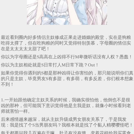
最近看到圈内好多情侣主奴修成正果走进婚姻的殿堂，实在是狗粮
吃得太撑了，但在吃狗粮的同时又觉得特别羡慕，字母圈的情侣实
在是太太太太太甜了吧！
你以为字母圈还是S高高在上凶得不行M卑微听话没有人权？愚蠢！
你以为主奴相处就是S日常打人M日常下跪？Out！
如果你觉得你遇到的S都是那种凶得让你害怕的，那只能说明你们真
的只是主奴，毕竟男友S有多甜，有多萌，有多反差，你们根本想象
不到！
1.一开始跟他确定主奴关系的时候，我确实很怕他，他倒也不是很
凶的那种，但可能我下意识觉得他是主我是奴，就像小时候看到老
师就害怕一样。
后来感情越来越深，就从主奴升级成男女朋友关系了，于是我发
现：我是找了个S当男朋友吗？我根本就是找了个黏人精嘤嘤怪吧！
每天都要问我几百遍在干嘛，肚子有没有饿，变着花样给我买零食