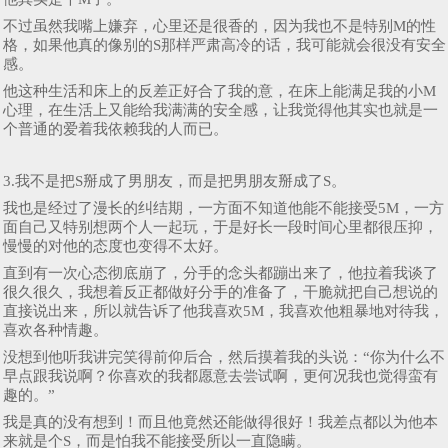
不过虽然我嘴上嫌弃，心里还是很香的，因为我也不是特别M的性
格，如果他真的像别的S那样严肃高冷的话，我可能就会很没有安全
感。
他这种生活和床上的反差正好合了我的意，在床上能满足我的小M
心理，在生活上又能给我满满的安全感，让我觉得他其实也就是一
个普通的爱着我依赖我的人而已。
3.我不是把S掰成了男朋友，而是把男朋友掰成了S。
我也是经过了漫长的纠结期，一方面不知道他能不能接受5M，一方
面自己又特别想两个人一起玩，于是好长一段时间心里都很压抑，
慢慢的对他的态度也变得不太好。
直到有一次心态彻底崩了，分手的念头都蹦出来了，他拉着我谈了
很久很久，我想着反正都做好分手的准备了，干脆就把自己想说的
直接说出来，所以就告诉了他我喜欢5M，我喜欢他粗暴地对待我，
喜欢各种情趣。
没想到他听我讲完笑得前仰后合，然后摸着我的头说：“你为什么不
早点跟我说啊？你喜欢的我都愿意去尝试啊，更何况我也觉得蛮有
趣的。”
我是真的没有想到！而且他竟然还能做得很好！我差点都以为他本
来就是个S，而是怕我不能接受所以一直隐瞒。