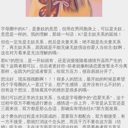
字母圈中的K7，是妻奴的意思，但用在男同胞身上，可以是夫奴，
意思是一样的。我的理解，那就一句话：K7是主奴关系的延续！
但也一定先是主奴关系，然后是夫妻关系；绝不能是先夫妻关系
了，再主奴关系，原因就是不能无缘无故强迫你爱人当你主/奴啊，
这在对方看来是无法理解的哦~
那K7的想法，是一开始就有，还是说慢慢随着感情升温而产生的
呢？这两者都可以，但后者更好些~前者就像刚谈恋爱发誓永不分离
那样，会因为约定或者誓言，给双方压力，很容易就分开了。
想法好，现实很残酷啊！！！很多人的想法，最开始的时候是希望
找个字母圈的人一直过下去，想产生感情，这并没有什么不好的，
但有这个想法，意味着其中的挫折是很多的哦~
我们可以把正常的主奴关系，当成是字母圈中的“恋爱关系”，这个
过程中双方不断地进行磨合，感情进一步上升，不管是从五官还是
三观来说，双方都是那么合适，那确实有理由往K7那方面发展。
这个磨合的过程是水到渠成的，需要双方都配合，双方都接受，有
一方不接受，那就打消这个念头把，而且千万不要在这方面（结
婚）听主的，主在这方面是没法强迫奴的，而是要参考双方意见。