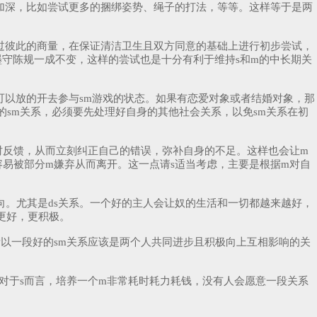
域加深，比如尝试更多的捆绑姿势、绳子的打法，等等。这样等于是两
通过彼此的商量，在保证清洁卫生且双方同意的基础上进行初步尝试，
墨守陈规一成不变，这样的尝试也是十分有利于维持s和m的中长期关
可以放的开去参与sm游戏的状态。如果有恋爱对象或者结婚对象，那
sm关系，必须要先处理好自身的其他社会关系，以免sm关系在初
及时反馈，从而立刻纠正自己的错误，弥补自身的不足。这样也会让m
易被部分m嫌弃从而离开。这一点请s适当考虑，主要是根据m对自
导向。尤其是ds关系。一个好的主人会让奴的生活和一切都越来越好，
更好，更积极。
以一段好的sm关系应该是两个人共同进步且积极向上互相影响的关
对于s而言，培养一个m非常耗时耗力耗钱，没有人会愿意一段关系