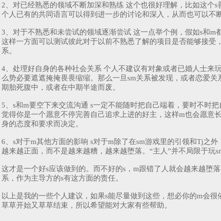
2、对已经熟悉的领域不断加深和熟练 这个也很好理解，比如这个
个人已有的共同语言可以得到进一步的讨论和深入，从而也可以不
3、对于不熟悉和未尝试的领域逐渐尝试 这一点举个例，假如s和
这样一方面可以测试彼此对于以前不熟悉了解的项目是否能够接受，
系。
4、处理好自身的各种社会关系 个人不建议有对象或者已婚人士来
么势必要遮遮掩掩畏畏缩缩。那么一旦sm关系被发现，或者恋爱关
期胎死腹中，或者在中期半途而废。
5、s和m要空下来交流沟通 s一定不能随时把自己端着，要时不
觉得你是一个愿意不停完善自己追求上进的好主，这样m也会愿意长
身的态度和要求而决定。
6、s对于m其他方面的影响 s对于m除了在sm游戏里的引领和T
越来越正面，而不是越来越糟，越来越堕落。“主人”并不局限于玩
这才是一个好s应该做到的。而不好的s，m跟错了人就会越来越堕
系，作为主导方的s有这方面的责任。
以上是我的一些个人建议，如果s能尽量做到这些，想必你的m会很
草草开始又草草结束，所以希望能对大家有些帮助。