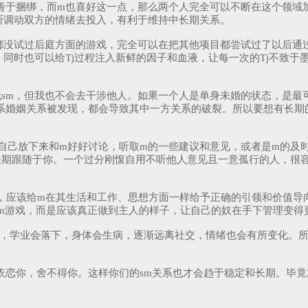
s善于捆绑，而m也喜好这一点，那么两个人完全可以不断在这个领
断调动双方的情绪去投入，有利于维持中长期关系。
m都没试过后庭方面的游戏，完全可以在把其他项目都尝试过了以后
同时也可以给Tj过程注入新鲜的因子和血液，让每一次的Tj不致于
玩sm，但我也不会去干涉他人。如果一个人是单身未婚的状态，是最
系婚姻关系被发现，都会导致其中一方关系的破裂。所以要想有长期的
时把自己放下来和m好好讨论，听取m的一些建议和意见，或者是m的
期跟随于你。一个过分刚愎自用不听他人意见且一意孤行的人，很容
j之外，应该给m在其生活和工作、思想方面一样给予正确的引领和价值
sm游戏，而是应该真正做到主人的样子，让自己的奴在手下管理变得
落，学业会落下，身体会生病，逐渐远离社交，情绪也会有所变化。所
依恋你，舍不得你。这样你们的sm关系也才会趋于稳定和长期。毕竟