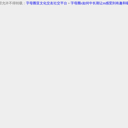
经允许不得转载：
字母圈亚文化交友社交平台
»
字母圈s如何中长期让m感受到有趣和