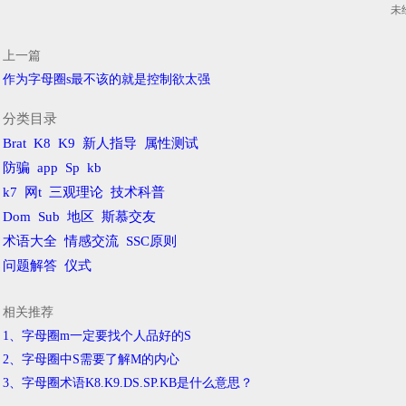
未
上一篇
作为字母圈s最不该的就是控制欲太强
分类目录
Brat
K8
K9
新人指导
属性测试
防骗
app
Sp
kb
k7
网t
三观理论
技术科普
Dom
Sub
地区
斯慕交友
术语大全
情感交流
SSC原则
问题解答
仪式
相关推荐
1、字母圈m一定要找个人品好的S
2、字母圈中S需要了解M的内心
3、字母圈术语K8.K9.DS.SP.KB是什么意思？