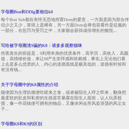
字母圈Brat和DDlg要相信k8
每个Brat Sub都在有恃无恐地挥霍Dom的爱意，一方面是因为契合伴
侣少之又少，算得上是稀有，另一方面Dom会将包容看作是征服的
一部分，在惩罚与受罚之中，大家都会获得成倍增长的愉悦...
写给被字母圈渣S骗的K8：请多多观察猫咪
伤害发生的前提是，S利用本身的优质条件，高学历，高收入，高颜
值，高情绪价值，来让M产生崇拜感和依赖感，事实上无论他们看
上去是多么优质的人，内心的道德底线是极其低的，道德有时候和
有没有钱...
关于字母圈中的K8属性的介绍
随便因为生理饥饿便吃嗟来之食，或者被陌生人呼之即来，翻身把
最柔软的肚皮和私密的生殖器官暴露在陌生人面前，认人玩弄抚
摸，像一件花钱便可拥有的物品，又像休闲会所风姿浪荡的风尘女
子...
字母圈K8和K9的区别