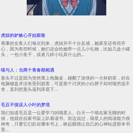
虎妞的妒嫉心开始膨胀
蜀黍的女客人们每次到来，虎妞并不十分反感，她甚至还有些开
心，因为有些时候，她们还会给她带一点儿小礼物，比如几盒小罐
头，一包小鱼干，或者几样小玩具什么的...
喵与人：当两个青春期相遇
葱头不过是因为突然窜上电脑桌，碰翻了游侠的一大杯奶茶，好在
电脑键盘并没有受到损害，可是那个讨厌的小白胖子却对喵穷追不
舍，直到把葱头逼到床底下...
毛豆不慎误入小叶的梦境
我们知道毛豆是一位爱学习的喵星人。白天一个喵在家无聊的时
候，他就在自家书架上趴着读书。前边说过，喵星人的阅读能力很
神奇，只要它们趴在哪本书上，眯起眼睛让自己的心神钻进那本书
里...