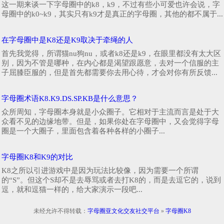
这一期来谈一下字母圈中的k8，k9，不过有些小可爱也许会说，字
母圈中的k0~k9，其实只有k9才是真正的字母圈，其他的都不属于...
在字母圈中是K8还是K9取决于牵绳的人
首先我觉得，所谓猫nu狗nu，或者k8还是k9，在眼里都没有太大区
别，因为不管是哪种，在内心都是渴望跟愿意，去对一个信服的主
子屈膝臣服的，但是首先都需要你去用心待，才会对你有所反馈...
字母圈术语K8.K9.DS.SP.KB是什么意思？
众所周知，字母圈本身就是小众圈子。它相对于主流而言是处于大
众看不见的边缘地带。但是，如果你处在字母圈中，又会觉得字母
圈是一个大圈子，里面包含着各种各样的小圈子...
字母圈K8和K9的对比
K8之所以引进游戏中是因为玩法比较像，因为需要一个所谓
的“S”。但这个S却不是去辱骂或者去打K8的，而是去逗它的，说到
逗，就和逗猫一样的，给大家演示一段吧...
未经允许不得转载：
字母圈亚文化交友社交平台
»
字母圈K8