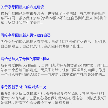
关于字母圈新人的六点建议
接触字母圈已经有很多念头，也接触了不少的M，有老有少表现也
各不相同，很多做了多年的S和M跟本不知道自己到底想从中得到什
麽，这就让我产生了疑问...
写给字母圈的新人男S-做好自己
为什么他们说话就那么有底气，自信？因为他们在做自己，他们把
自己的观点，自己的思想，毫无阻碍的释放了出来...
写给想加入字母圈的萌新S和M
所有可爱的新人s和m们，当你们充满好奇想尝试SM的时候，你们正
站在一个岔路口的端点。无关乎对错，但你们应该首先自问，你是
一个什么样性情的人呢？一一向左走，纯主奴的异托邦是冷艳的...
字母圈新手S如何应对第一次
很多新手之所以选择成为S，会有众多复杂的原因，常见的一般都
是“对SM有兴趣，但是真心没有做好做M的心理准备，所以先从S开
始试试，想着下个命令做个主子，能有多难...