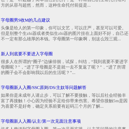
方的从容与超然，然而，这种生命托付前提是...
字母圈男S收M的几点建议
头像是给人的第一印象，你可以文艺，可以庄严，甚至可以可爱。
但是别整个生zhi器或者类似生zhi器的图片挂在上面好不好，自己还
不一定有那么雄厚的本钱。字母圈第一印象啊，别这么毁三观...
新人到底要不要进入字母圈
很多人在所谓的“圈子”边缘徘徊，试探，纠结，“我到底要不要进字
母圈呢？”，“进了字母圈是不是就一去不复返了呢？”，“进了所谓
的圈子会不会影响我以后的生活呢？”...
字母圈新人入圈/SSC原则/DS/主奴等问题解答
如果你是未成年人请止步，可以了解不要接触，等以后社会经验丰
富了再接触！小心因为经验不足给你带来伤害。希望你接触5m是因
为喜爱不是好奇，确定关系前要有起码三个月的了解...
字母圈新人入圈/认主/第一次见面注意事项
许多人曾谈到字母圈入圈，第一次见面实践，认主等问题的注意事