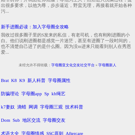
出很多要求，以他为尊，步步逼近，野蛮无理，再接着就开始各种
污...
新手进圈必读：加入字母圈全攻略
我收过很多圈子里的S发来的私信，有老司机，也有刚刚进圈的小
白。他们说刚进圈都是感觉一片迷茫，甚至有进圈了一段时间的，
也不清楚自己进了的是什么圈。因为没m进来只能看到别人在秀恩
爱...
未经允许不得转载：
字母圈亚文化交友社交平台
»
字母圈新人
Brat
K8
K9
新人科普
字母圈属性
防骗理论
字母圈app
Sp
kb绳艺
k7妻奴
滴蜡
网调
字母圈三观
技术科普
Dom
Sub
地区交流
字母圈交友
术语大全
字母圈情感
SSC原则
Aftercare