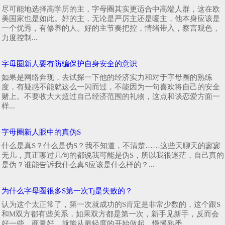
尽可能地选择高学历的主，字母圈其实更适合中高端人群，这在欧
美国家也是如此。好的主，无论是严厉主还是暖主，他本身应该是
一个优秀，有修养的人。好的主节奏把控，情绪带入，察言观色，
力度控制...
字母圈新人要有防骗保护自身安全的意识
如果是网络奔现，去试探一下他的经济实力和对于字母圈的熟练
度，有疑惑不能就这么一闪而过，不能因为一句喜欢将自己的安全
赌上。不要收大大超过自己经济范围的礼物，这点和谈恋爱方面一
样...
字母圈新人眼中的真伪S
什么是真S？什么是伪S？我不知道，不清楚……这些天聊天的寥寥
无几，真正聊过几句的都说我可能是伪S，所以我很迷茫，自己真的
是伪？谁能告诉我什么真S应该是什么样的？...
为什么字母圈很多S第一次Tj是失败的？
认为这个太正常了，第一次就成功的S肯定是非常少数的，这个跟S
和M双方都有些关系，如果双方都是第一次，新手见新手，反而会
好一些，商量好，就能从最轻度的开始做起，慢慢熟悉...