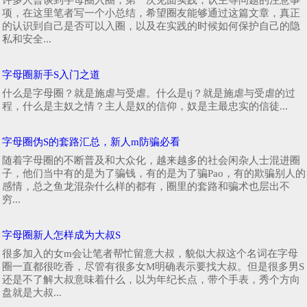
项，在这里笔者写一个小总结，希望圈友能够通过这篇文章，真正
的认识到自己是否可以入圈，以及在实践的时候如何保护自己的隐
私和安全...
字母圈新手S入门之道
什么是字母圈？就是施虐与受虐。什么是tj？就是施虐与受虐的过
程，什么是主奴之情？主人是奴的信仰，奴是主最忠实的信徒...
字母圈伪S的套路汇总，新人m防骗必看
随着字母圈的不断普及和大众化，越来越多的社会闲杂人士混进圈
子，他们当中有的是为了骗钱，有的是为了骗Pao，有的欺骗别人的
感情，总之鱼龙混杂什么样的都有，圈里的套路和骗术也层出不
穷...
字母圈新人怎样成为大叔S
很多加入的女m会让笔者帮忙留意大叔，貌似大叔这个名词在字母
圈一直都很吃香，尽管有很多女M明确表示要找大叔。但是很多男S
还是不了解大叔意味着什么，以为年纪长点，带个手表，秀个方向
盘就是大叔...