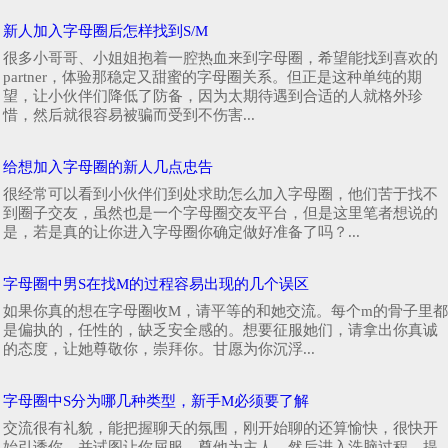
新人加入字母圈后怎样找到S/M
很多小哥哥、小姐姐抱着一腔热血来到字母圈，希望能找到喜欢的
partner，体验那稳定又甜蜜的字母圈关系。但正是这种单纯的期
望，让小伙伴们降低了防备，因为太期待遇到合适的人就格外珍
惜，然后就很容易被骗而受到不伤害...
给想加入字母圈的新人几点忠告
很经常可以看到小伙伴们到处求助怎么加入字母圈，他们苦于找不
到圈子交友，虽然也是一个字母圈交友平台，但是这里笔者想说的
是，若是真的让你进入字母圈你确定做好准备了吗？...
字母圈中男S在找M的过程容易出现的几个误区
如果你真的想在字母圈收M，请平等的和她交流。每个m的骨子里都
是偏执的，任性的，缺乏安全感的。想要征服她们，请拿出你真诚
的态度，让她尊敬你，崇拜你。甘愿为你沉浮...
字母圈中S分为哪几种类型，新手M必须要了解
交流很有礼貌，能把握聊天的氛围，刚开始聊的还算愉快，很快开
始引诱你，并试图让你屈服，尊他为主人，然后进入洗脑过程，提