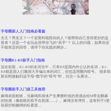
字母圈新人入门指南必看篇
夫主？男友主？一个寂寞时能陪你的人？能帮助自己变得更好的监
督者？还是一个会玩会浪带你飞的“高手”？ 以上的问题，如果你还
不能肯定的回答，请停下你实践的脚步...
字母圈K1-K9新手入门指南
说在前面，K1-K9的名词当中，只有K9是国内外公认的名词，K1-
K8都是国人们脑洞大开编出来的词汇，但也适用圈内暗号。 很多萌
新在刚接触到这字母+数字的“暗号”时，往往一头雾水...
字母圈新手入门级工具推荐
麻绳表面粗糙，当麻绳和身体产生摩擦时候的质感会给M带去酥麻
的快感（像粗糙的双手在抚摸…...）。麻绳没有弹性，这有利于S更
容易控制捆绑的松紧度...