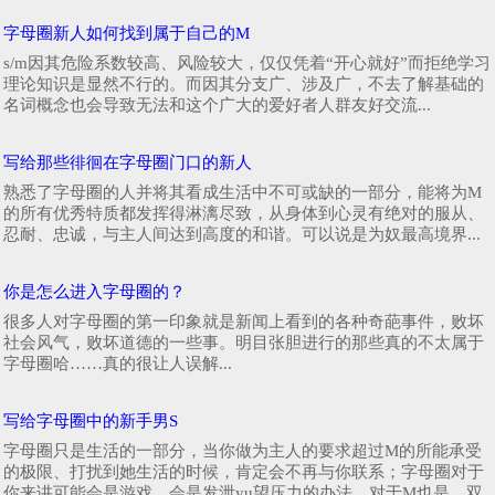
字母圈新人如何找到属于自己的M
s/m因其危险系数较高、风险较大，仅仅凭着“开心就好”而拒绝学习
理论知识是显然不行的。而因其分支广、涉及广，不去了解基础的
名词概念也会导致无法和这个广大的爱好者人群友好交流...
写给那些徘徊在字母圈门口的新人
熟悉了字母圈的人并将其看成生活中不可或缺的一部分，能将为M
的所有优秀特质都发挥得淋漓尽致，从身体到心灵有绝对的服从、
忍耐、忠诚，与主人间达到高度的和谐。可以说是为奴最高境界...
你是怎么进入字母圈的？
很多人对字母圈的第一印象就是新闻上看到的各种奇葩事件，败坏
社会风气，败坏道德的一些事。明目张胆进行的那些真的不太属于
字母圈哈……真的很让人误解...
写给字母圈中的新手男S
字母圈只是生活的一部分，当你做为主人的要求超过M的所能承受
的极限、打扰到她生活的时候，肯定会不再与你联系；字母圈对于
你来讲可能会是游戏、会是发泄yu望压力的办法，对于M也是，双