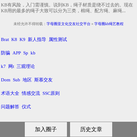
KB有风险，入门需谨慎。说到KB，绳子材质是绕不过去的。现在
KB用的最多的绳子大致可以分为三类，棉绳、配方绳、麻绳...
未经允许不得转载：
字母圈亚文化交友社交平台
»
字母圈kb绳艺教程
Brat
K8
K9
新人指导
属性测试
防骗
APP
Sp
kb
k7
网t
三观理论
Dom
Sub
地区
斯慕交友
术语大全
情感交流
SSC原则
问题解答
仪式
鄂ICP备20000581号-1
© 2018-2021
锁魂庄-字母圈亚文化交友社交平台
网站地图