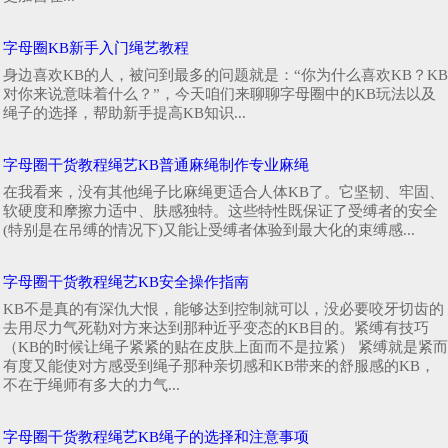
字母圈KB新手入门绳艺教程
身边喜欢KB的人，被问到最多的问题就是：“你为什么喜欢KB？KB
对你来说意味着什么？”，今天咱们来聊聊字母圈中的KB玩法以及
绳子的选择，帮助新手提高KB知识...
字母圈干货教程绳艺KB普通麻绳制作专业麻绳
在我看来，没有其他绳子比麻绳更适合人体KB了。它坚韧、牢固、
软硬度和摩擦力适中、肤感独特。这些特性既保证了受缚者的安全
(特别是在吊缚的情况下)又能让受缚者体验到最大化的束缚感...
字母圈干货教程绳艺KB安全操作指南
KB不是真的有深仇大恨，能够达到控制就可以，没必要咬牙切齿的
去用尽力气死勒对方来达到那种近乎变态的KB目的。紧缚有技巧
（KB的时候让绳子紧紧的贴在皮肤上面而不是拉紧） 紧缚就是紧而
有度又能使对方感受到绳子那种亲切感和KB带来的舒服感的KB，
不在于绳师有多大的力气...
字母圈干货教程绳艺KB绳子的选择和注意事项