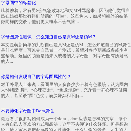
字母圈中的标签化
聊着聊着，常有男S会气急败坏地和女M对骂起来，因为他们觉得自
己在姑娘那没有得到所谓的“尊重”。这些男人，如果和圈外的姑娘
做同样的交谈，他们更大概率不会气恼...
字母圈属性测试，怎么知道自己是真M还是伪M？
本文是萌新简单的判断自己是真M还是伪M，怎么知道自己的M属性
是什么程度，可以先自己做一个测试，希望对各位萌新或多或少有
些帮助。这里的萌新是指未入或者初入字母圈，对字母圈有所疑惑
的人...
你是如何发现自己的字母圈属性的？
对于外界人士来说，看圈里的人多多少少带着有色眼镜，认为圈内
人“神魔乱舞”、“心理变太”、“鱼龙混杂”，充斥着一群心理不健康
的人，甚至谈“圈”色变，满脸嫌弃和不解...
不要神化字母圈中Dom属性
最近看了很多写如何成为一个dom，dom应该是怎样的文章，每个
人有自己人喜欢的方式和想法，这里不去评论什么好坏。但是想说
说，请大家不要把dom看的太过神化，什么生命的曙光，人生的大