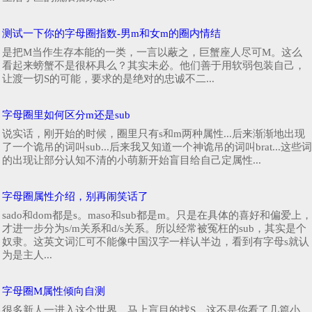
测试一下你的字母圈指数-男m和女m的圈内情结
是把M当作生存本能的一类，一言以蔽之，巨蟹座人尽可M。这么
看起来螃蟹不是很杯具么？其实未必。他们善于用软弱包装自己，
让渡一切S的可能，要求的是绝对的忠诚不二...
字母圈里如何区分m还是sub
说实话，刚开始的时候，圈里只有s和m两种属性...后来渐渐地出现
了一个诡吊的词叫sub...后来我又知道一个神诡吊的词叫brat...这些词
的出现让部分认知不清的小萌新开始盲目给自己定属性...
字母圈属性介绍，别再闹笑话了
sado和dom都是s。maso和sub都是m。只是在具体的喜好和偏爱上，
才进一步分为s/m关系和d/s关系。所以经常被冤枉的sub，其实是个
奴隶。这英文词汇可不能像中国汉字一样认半边，看到有字母s就认
为是主人...
字母圈M属性倾向自测
很多新人一进入这个世界，马上盲目的找S，这不是你看了几篇小