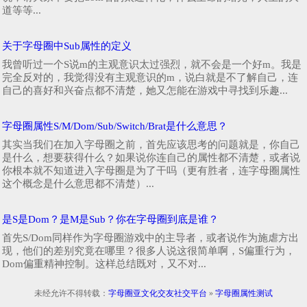
道等等...
关于字母圈中Sub属性的定义
我曾听过一个S说m的主观意识太过强烈，就不会是一个好m。我是
完全反对的，我觉得没有主观意识的m，说白就是不了解自己，连
自己的喜好和兴奋点都不清楚，她又怎能在游戏中寻找到乐趣...
字母圈属性S/M/Dom/Sub/Switch/Brat是什么意思？
其实当我们在加入字母圈之前，首先应该思考的问题就是，你自己
是什么，想要获得什么？如果说你连自己的属性都不清楚，或者说
你根本就不知道进入字母圈是为了干吗（更有胜者，连字母圈属性
这个概念是什么意思都不清楚）...
是S是Dom？是M是Sub？你在字母圈到底是谁？
首先S/Dom同样作为字母圈游戏中的主导者，或者说作为施虐方出
现，他们的差别究竟在哪里？很多人说这很简单啊，S偏重行为，
Dom偏重精神控制。这样总结既对，又不对...
未经允许不得转载：
字母圈亚文化交友社交平台
»
字母圈属性测试