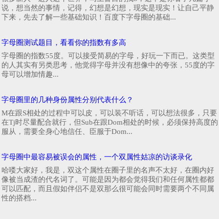
说，想当然的事情，记得，幻想是幻想，现实是现实！让自己平静
下来，先去了解一些基础知识！百度下字母圈的基础...
字母圈测试题目，看看你的指数有多高
字母圈的指数55度。可以接受简易的字母，好玩一下而已。这类型
的人其实有另类思考，他觉得字母并没有想像中的夸张，55度的字
母可以增加情趣...
字母圈里的几种身份属性分别代表什么？
M在跟S相处的过程中可以皮，可以装不听话，可以想法很多，只要
在Tj时尽量配合就行，但Sub在跟Dom相处的时候，必须保持高度的
服从，需要全身心地信任、臣服于Dom...
字母圈中最容易被误会的属性，一个双属性姑凉的访谈录化
哈喽大家好，我是，双这个属性在圈子里的名声不太好，在圈内好
像被当成渣的代名词了。可能是因为都会觉得我们和任何属性都都
可以匹配，而且假如伴侣不是双那么很可能会同时需要两个不同属
性的搭档...