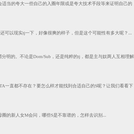
会适当的夸大一些自己的入圈年限或是夸大技术手段等来证明自己的
可以现实tj一下，好像很爽的样子，但是这个可能性有多大呢？...
明的。不论是Dom/Sub，还是纯粹的tj，都是主与奴两人互相理解
TA一直都不存在？要怎么样才能找到合适自己的S呢？让我们看看下
的新人女M会问，哪些S是不靠谱的，怎样去识别...