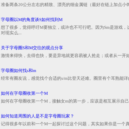
准备两条20公分左右的精致、漂亮的细金属链（最好在链上加点小饰
字母圈以M的角度谈S如何找到M
想了很多，觉得呼吁M要独立，或许也不可行吧。因为Sm是游戏
对现实么...
关于字母圈S和M交往的观点分享
激情来得快，去得也快，要是异地就更容易被人抢走；或者从一开始
字母圈如何找s和m
经常有圈友说，感觉找个合适的s/m比登天还难。圈里有个耳熟能详的
如何在字母圈收第一个M
如何在字母圈收第一个M，接触女m的第一步，应该是相互展示自己
如何知道周围的人是不是字母圈玩家？
记得很多年以前和一个M一起探讨过这个问题，其实如果你是一个真正