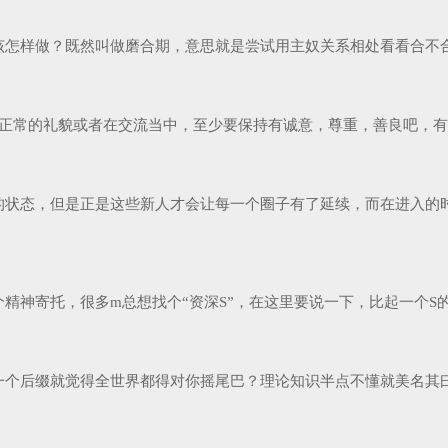
样做？既然叫做磨合期，意思就是尝试用主奴关系相处看看合不合适，
正常的礼貌或者在交流当中，至少要保持有诚意，尊重，善良吧，有的
状态，但是正是这些新人才会让每一个圈子有了延续，而在进入的时
神寄托，很多m总想找个“资深S”，在这里要说一下，比起一个S的技
后缀就觉得全世界都得对你摇尾巴？理论知识半点不懂就美名其曰开心