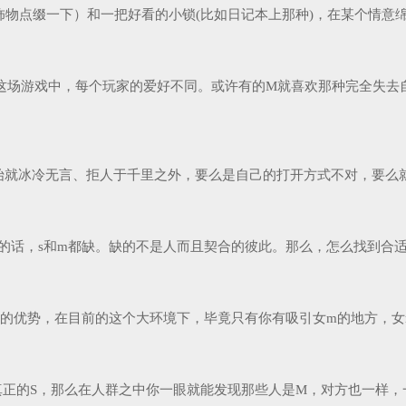
物点缀一下）和一把好看的小锁(比如日记本上那种)，在某个情意绵绵
，这场游戏中，每个玩家的爱好不同。或许有的M就喜欢那种完全失去
就冰冷无言、拒人于千里之外，要么是自己的打开方式不对，要么就是
话，s和m都缺。缺的不是人而且契合的彼此。那么，怎么找到合适的s
的优势，在目前的这个大环境下，毕竟只有你有吸引女m的地方，女m才
的S，那么在人群之中你一眼就能发现那些人是M，对方也一样，一眼