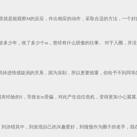
质就是能观察M的反应，作出相应的动作，采取合适的方法，一个好的
就圈龄多少年，收了多少个m，曾经有什么骄傲的往事。 对于入圈，
易掉进情感旋涡的关系，因为深刻，所以更要慎重，你给予不到同等的
有经验的S，导致女m受骗，对此产生信任危机，变得更加小心翼翼
到涉猎其中，到发现自己的兴趣爱好，到慢慢作为圈子的老手，我在不