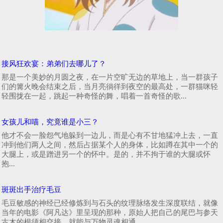
接风狂欢宴：弟弟们去哪儿了？
那是一个美妙的月圆之夜，在一片空旷无边的草地上，当一群孩子
们的篝火晚会结束之后，当月亮徜徉到夜空的最高处，一群猫咪轻
轻围拢在一起，跳起一种奇怪的舞，唱着一首奇怪的歌...
女孩儿和喵，究竟谁是小三？
他才不会一脸怨气地躲到一边儿，而是心有不甘地猛冲上去，一直
冲到他们两人之间，然后占据某个人的身体，比如蹲在其中一个的
大腿上，或是蹭进另一个的怀中。是的，并不拘于谁的大腿或怀
抱...
斑斑出手治疗毛豆
毛豆敏感的神经已经修炼到与石头的纹理脉络发生深度联结，就像
当年的电影《阿凡达》里呈现的那种，原始人把自己的尾巴与参天
古木的根须相交接，就能与万物灵魂相通...