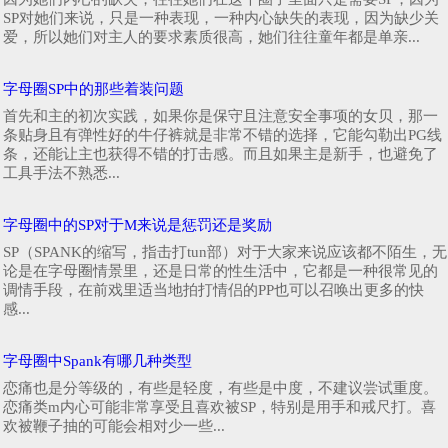
SP对她们来说，只是一种表现，一种内心缺失的表现，因为缺少关
爱，所以她们对主人的要求素质很高，她们往往童年都是单亲...
字母圈SP中的那些着装问题
首先和主的初次实践，如果你是保守且注意安全事项的女贝，那一
条贴身且有弹性好的牛仔裤就是非常不错的选择，它能勾勒出PG线
条，还能让主也获得不错的打击感。而且如果主是新手，也避免了
工具手法不熟悉...
字母圈中的SP对于M来说是惩罚还是奖励
SP（SPANK的缩写，指击打tun部）对于大家来说应该都不陌生，无
论是在字母圈情景里，还是日常的性生活中，它都是一种很常见的
调情手段，在前戏里适当地拍打情侣的PP也可以召唤出更多的快
感...
字母圈中Spank有哪几种类型
恋痛也是分等级的，有些是轻度，有些是中度，不建议尝试重度。
恋痛类m内心可能非常享受且喜欢被SP，特别是用手和戒尺打。喜
欢被鞭子抽的可能会相对少一些...