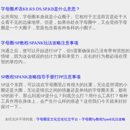
字母圈术语K8.K9.DS.SP.KB是什么意思？
众所周知，字母圈本身就是小众圈子。它相对于主流而言是处于大
众看不见的边缘地带。但是，如果你处在字母圈中，又会觉得字母
圈是一个大圈子，里面包含着各种各样的小圈子...
字母圈/SP教程/SPANK玩法攻略注意事项
沟通之后，便可以开始进行SP了，但S需要确保自己没有带有愤怒的
情绪，因为这会错误的估计力量和承受力，左右的行为都必须在理
智的掌控内...
SP教程SPANK攻略指导手册打PP注意事项
SP这个东西，可以说在字母圈里占有很大的比重，无论是所谓的小
圈还是大圈，无论是情侣之间的情趣还是单纯的字母圈关系，都有
SP的影子。那么到底SP是什么？到底怎么打？用什么工具打？每种
工具作用在身体上，会产生什么样的痕迹？这些我们今天就来好好
探讨一下...
未经允许不得转载：
字母圈亚文化交友社交平台
»
字母圈Sp教程Spank玩法攻略