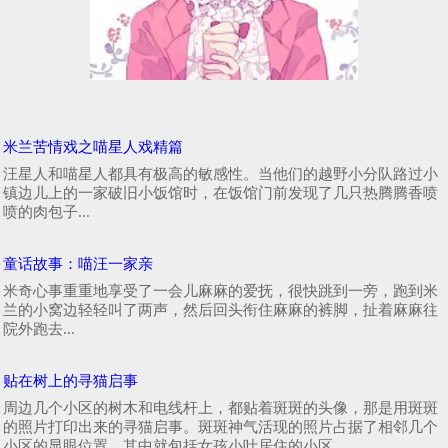
米兰苦情戏之喵星人戏精篇
汪星人和喵星人都具有极高的敏感性。当他们的越野小分队路过小
镇边儿上的一家破旧小饭馆时，在饭馆门前发现了几只热腾腾香喷
喷的肉包子...
童话故事：喵汪一家亲
米奇心事重重地享受了一会儿麻麻的爱抚，很快跳到一旁，跑到米
兰的小窝边轻轻叫了两声，然后回头衔住麻麻的裤脚，扯着麻麻往
院外跑去...
贴在树上的寻猫启事
周边几个小区的树木和电线杆上，都贴着斑斑的头像，那是用斑斑
的照片打印出来的寻猫启事。斑斑神气活现的照片占据了相邻几个
小区的显眼位置，其中就包括女孩小叶居住的小区...