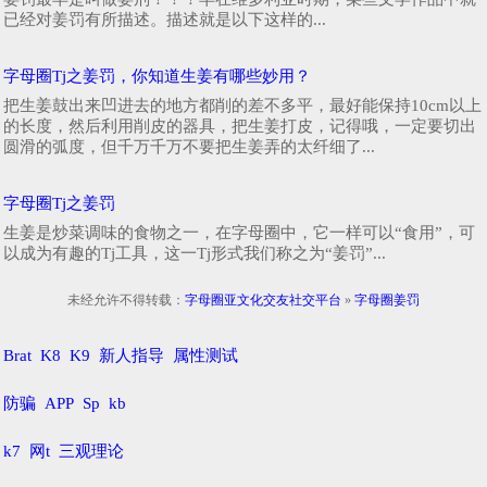
已经对姜罚有所描述。描述就是以下这样的...
字母圈Tj之姜罚，你知道生姜有哪些妙用？
把生姜鼓出来凹进去的地方都削的差不多平，最好能保持10cm以上
的长度，然后利用削皮的器具，把生姜打皮，记得哦，一定要切出
圆滑的弧度，但千万千万不要把生姜弄的太纤细了...
字母圈Tj之姜罚
生姜是炒菜调味的食物之一，在字母圈中，它一样可以“食用”，可
以成为有趣的Tj工具，这一Tj形式我们称之为“姜罚”...
未经允许不得转载：
字母圈亚文化交友社交平台
»
字母圈姜罚
Brat
K8
K9
新人指导
属性测试
防骗
APP
Sp
kb
k7
网t
三观理论