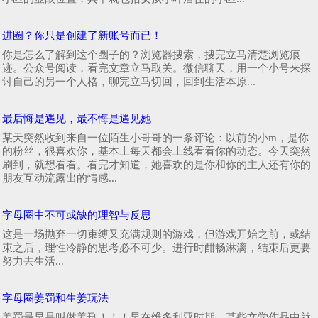
进圈？你只是创建了新账号而已！
你是怎么了解到这个圈子的？浏览器搜索，搜完立马清楚浏览痕
迹。公众号阅读，看完文章立马取关。微信聊天，用一个小号来探
讨自己的另一个人格，聊完立马切回，回到生活本原...
最后悔是遇见，最不悔是遇见她
某天突然收到来自一位陌生小哥哥的一条评论：以前的小m，是你
的粉丝，很喜欢你，基本上每天都会上线看看你的动态。今天突然
刷到，就想看看。看完才知道，她喜欢的是你和你的主人还有你的
朋友互动流露出的情感...
字母圈中不可或缺的理智与反思
这是一场抛弃一切束缚又充满规则的游戏，但游戏开始之前，或结
束之后，理性冷静的思考必不可少。进行时酣畅淋漓，结束后更要
努力去生活...
字母圈姜罚和生姜玩法
姜罚最早是叫做姜刑！！！早在维多利亚时期，某些文学作品中就