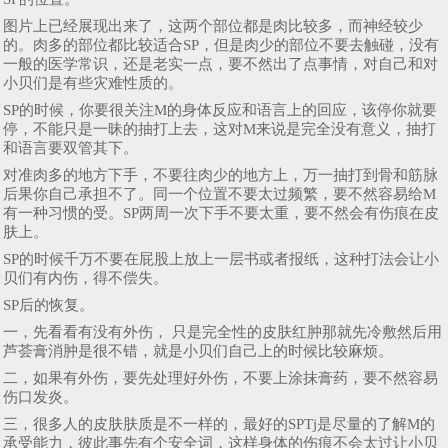
图片上已经展现出来了，这两个部位都是肉比较多，而神经较少
的。肉多的部位都比较适合SP，但是肉少的部位不要去触碰，没有
一般的医学常识，还是老实一点，要不然出了点事情，对自己和对
小贝们是有些灾难性质的。
SP的时候，你要很关注M的身体反应和语言上的回应，该停你就要
停，不能只是一昧的抽打上去，这对M来说是完全没有意义，抽打
和语言要双管其下。
对准肉多的地方下手，不要往肉少的地方上，万一抽打到骨和筋脉
后果你自己承担不了。同一个位置不要太过频繁，要不然容易给M
有一种习惯的受。SP两周一次下手不要太重，要不然会有伤痕在皮
肤上。
SP的时候千万不要在屁股上放上一层书或者报纸，这种打法会让小
贝们有内伤，得不偿失。
SP后的恢复。
一，先看看有没有外伤， 只是完全性的皮肤红肿那就先冷敷然后用
芦荟膏消肿是很不错，就是小贝们自己上的时候比较麻烦。
二，如果有外伤，要先处理好外伤，不要上涂抹膏药，要不然容易
伤口发炎。
三，很多人的皮肤肤质是不一样的，最好的SPTj是尽量的了解M的
承受能力，彼此事先有个安全词，这样身体的伤痕不会太过让小贝