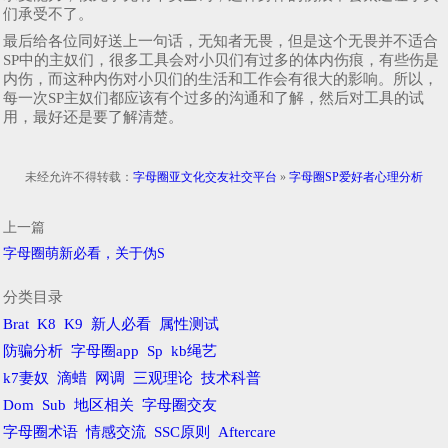
们承受不了。
最后给各位同好送上一句话，无知者无畏，但是这个无畏并不适合
SP中的主奴们，很多工具会对小贝们有过多的体内伤痕，有些伤是
内伤，而这种内伤对小贝们的生活和工作会有很大的影响。所以，
每一次SP主奴们都应该有个过多的沟通和了解，然后对工具的试
用，最好还是要了解清楚。
未经允许不得转载：
字母圈亚文化交友社交平台
»
字母圈SP爱好者心理分析
上一篇
字母圈萌新必看，关于伪S
分类目录
Brat
K8
K9
新人必看
属性测试
防骗分析
字母圈app
Sp
kb绳艺
k7妻奴
滴蜡
网调
三观理论
技术科普
Dom
Sub
地区相关
字母圈交友
字母圈术语
情感交流
SSC原则
Aftercare