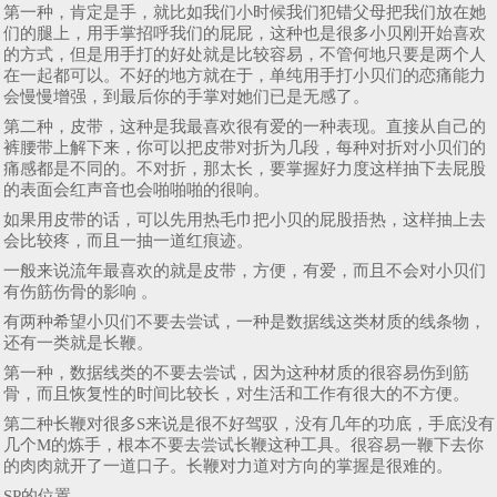
第一种，肯定是手，就比如我们小时候我们犯错父母把我们放在她
们的腿上，用手掌招呼我们的屁屁，这种也是很多小贝刚开始喜欢
的方式，但是用手打的好处就是比较容易，不管何地只要是两个人
在一起都可以。不好的地方就在于，单纯用手打小贝们的恋痛能力
会慢慢增强，到最后你的手掌对她们已是无感了。
第二种，皮带，这种是我最喜欢很有爱的一种表现。直接从自己的
裤腰带上解下来，你可以把皮带对折为几段，每种对折对小贝们的
痛感都是不同的。不对折，那太长，要掌握好力度这样抽下去屁股
的表面会红声音也会啪啪啪的很响。
如果用皮带的话，可以先用热毛巾把小贝的屁股捂热，这样抽上去
会比较疼，而且一抽一道红痕迹。
一般来说流年最喜欢的就是皮带，方便，有爱，而且不会对小贝们
有伤筋伤骨的影响 。
有两种希望小贝们不要去尝试，一种是数据线这类材质的线条物，
还有一类就是长鞭。
第一种，数据线类的不要去尝试，因为这种材质的很容易伤到筋
骨，而且恢复性的时间比较长，对生活和工作有很大的不方便。
第二种长鞭对很多S来说是很不好驾驭，没有几年的功底，手底没有
几个M的炼手，根本不要去尝试长鞭这种工具。很容易一鞭下去你
的肉肉就开了一道口子。长鞭对力道对方向的掌握是很难的。
SP的位置。