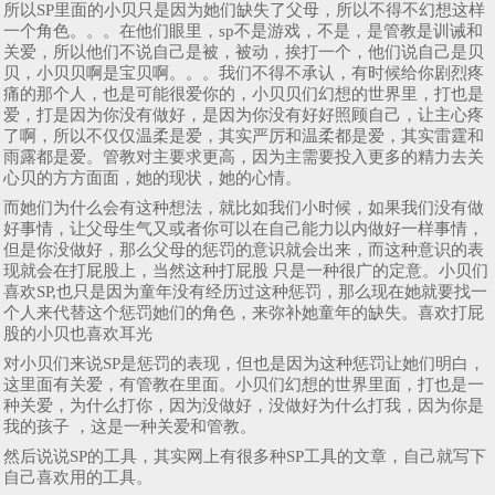
所以SP里面的小贝只是因为她们缺失了父母，所以不得不幻想这样
一个角色。。。在他们眼里，sp不是游戏，不是，是管教是训诫和
关爱，所以他们不说自己是被，被动，挨打一个，他们说自己是贝
贝，小贝贝啊是宝贝啊。。。我们不得不承认，有时候给你剧烈疼
痛的那个人，也是可能很爱你的，小贝贝们幻想的世界里，打也是
爱，打是因为你没有做好，是因为你没有好好照顾自己，让主心疼
了啊，所以不仅仅温柔是爱，其实严厉和温柔都是爱，其实雷霆和
雨露都是爱。管教对主要求更高，因为主需要投入更多的精力去关
心贝的方方面面，她的现状，她的心情。
而她们为什么会有这种想法，就比如我们小时候，如果我们没有做
好事情，让父母生气又或者你可以在自己能力以内做好一样事情，
但是你没做好，那么父母的惩罚的意识就会出来，而这种意识的表
现就会在打屁股上，当然这种打屁股 只是一种很广的定意。小贝们
喜欢SP,也只是因为童年没有经历过这种惩罚，那么现在她就要找一
个人来代替这个惩罚她们的角色，来弥补她童年的缺失。喜欢打屁
股的小贝也喜欢耳光
对小贝们来说SP是惩罚的表现，但也是因为这种惩罚让她们明白，
这里面有关爱，有管教在里面。小贝们幻想的世界里面，打也是一
种关爱，为什么打你，因为没做好，没做好为什么打我，因为你是
我的孩子 ，这是一种关爱和管教。
然后说说SP的工具，其实网上有很多种SP工具的文章，自己就写下
自己喜欢用的工具。