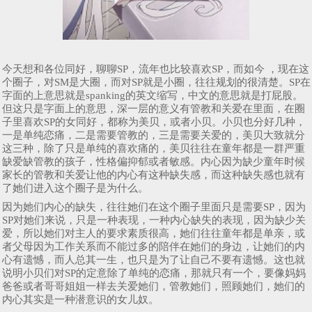
今天想和各位同好，聊聊SP，流年也比较喜欢SP，而如今 ，现在这
个圈子，对SM是大圈，而对SP就是小圈，往往规划的很清楚。SP在
字面的上意思就是spanking的英文缩写，中文的意思就是打屁股。
但这只是字面上的意思，深一层的意义有管教和关爱在里面，在圈
子里喜欢SP的女同好，都称为美贝，或者小贝。小贝也分好几种，
一是单纯恋痛，二是需要管教的，三是需要关爱的，美贝大致就分
这三种，除了只是单纯的喜欢痛的，美贝往往在童年都是一群严重
缺爱缺管教的孩子，性格偏抑郁或者敏感。内心因为缺少童年时候
家长的管教和关爱让他的内心有这种缺失感，而这种缺失感也就有
了她们进入这个圈子是为什么。
因为她们内心的缺失，往往她们在这个圈子里面只是需要SP，因为
SP对她们来说，只是一种表现，一种内心缺失的表现，因为缺少关
爱，所以她们对主人的要求素质很高，她们往往童年都是单亲，或
者父母因为工作关系而不能过多的陪伴在她们的身边，让她们的内
心有遗憾，而人总其一生，也只是为了让自己不要有遗憾。这也就
说明小贝们对SP的定意除了单纯的恋痛，那就只有一个，要像妈妈
爸爸或者哥哥姐姐一样去关爱她们，管教她们，照顾她们，她们的
内心其实是一种潜意识的女儿奴。