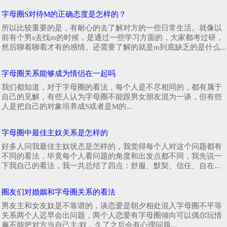
字母圈S对待M的正确态度是怎样的？
所以比较重要的是，有耐心的去了解对方的一些日常生活。就像以
前有个男s去找m的时候，是通过一些学习方面的，大家都考过研，
然后聊着聊着才有的感情。还需要了解的就是m到底缺乏的是什么...
字母圈关系能够成为情侣在一起吗
我们都知道，对于字母圈的看法，每个人是不尽相同的，都有属于
自己的见解，有些人认为字母圈不能跟男女朋友混为一谈，但有些
人是把自己的对象培养成S或者是M的...
字母圈中最佳主奴关系是怎样的
好多人问我最佳主奴状态是怎样的，我觉得每个人对这个问题都有
不同的看法，毕竟每个人看问题的角度和出发点都不同，我先说一
下我自己的看法，我一共总结了四点：舒服、默契、信任、自在...
圈友们对婚姻和字母圈关系的看法
男友主和女友奴是不靠谱的，谈恋爱是朝夕相处混入字母圈不平等
关系两个人迟早会出问题，两个人恋爱有字母圈倾向可以偶尔玩情
趣不能把对方当自己主/奴，久了之后会有心理问题...