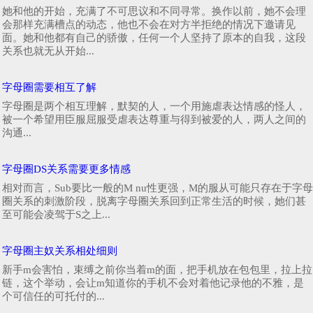
她和他的开始，充满了不可思议和不同寻常。换作以前，她不会理
会那样充满槽点的动态，他也不会在对方半拒绝的情况下邀请见
面。她和他都有自己的骄傲，任何一个人坚持了原本的自我，这段
关系也就无从开始...
字母圈需要相互了解
字母圈是两个相互理解，默契的人，一个用施虐表达情感的怪人，
被一个希望用臣服屈服受虐表达尊重与得到被爱的人，两人之间的
沟通...
字母圈DS关系需要更多情感
相对而言，Sub要比一般的M nu性更强，M的服从可能只存在于字母
圈关系的刺激阶段，脱离字母圈关系回到正常生活的时候，她们甚
至可能会凌驾于S之上...
字母圈主奴关系相处细则
新手m会害怕，束缚之前你当着m的面，把手机放在包包里，拉上拉
链，这个举动，会让m知道你的手机不会对着他记录他的不雅，是
个可信任的可托付的...