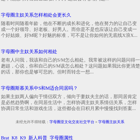
字母圈主奴关系怎样相处会更长久
随着时间随着年龄，他在不断的成长和进化，他在努力的让自己变
成一个好领导、好老板、好男人。而你是不是也应该让自己变成一
个好姑娘、好M呢？好魅的标准，可不是让你如何的无底线X浪X...
字母圈中主奴关系如何相处
老有人问我，我该和自己的S/M怎么相处。我常被这样的问题问得一
趔趄，心说，你和自己的S/M该怎么相处？这问题如果我比你更清楚
的话，那你也是够可悲的。但时而转念一想...
字母圈斯慕关系中S和M适合同居吗？
如果主奴两人偏向于情侣双方，倾向于妻奴夫主的话，那同居肯定
是必然趋势啊，在同居生活中，怎样协调主奴关系情侣关系，怎样
协调日常生活和游戏生活，这些都会在日积月累中慢慢找到答案...
未经允许不得转载：
字母圈亚文化交友社交平台
»
字母圈主奴关系
Brat
K8
K9
新人科普
字母圈属性