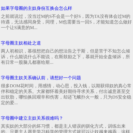
如果字母圈的主奴身份互换会怎么样
之前就说过，没当过M的S不会是一个好S，因为TA没有体会过M的
待遇，无法感同身受，同理，M也需要当一回S，才能知道怎么做好
一个让S满意的M...
字母圈主奴相处之道
两人初相识，慕很想把自己的想法告之于斯，但是苦于不知怎么倾
诉，什么能说什么不能说，在斯鼓励之下，慕就开始全盘倾诉，所
有日常一股脑儿都塞给斯...
字母圈主奴关系确认前，请想好一个问题
很多DOM花时间，用感情，动心思，投入钱，以期获得奴的真心常
伴和稳定的关系。大家都怀着美好期待寻求关系，付出诚意甚至交
出软肋，哪怕换回艰辛和伤害，却还飞蛾扑火一般，只为DS安全稳
定的爱...
字母圈中建立主奴关系很难吗？
其实奴的大部分的坏习惯，都是主人错误的驯化方式，训练出来
的。只要主人愿意学习科学的管理方式就可以让奴越来越乖，这样