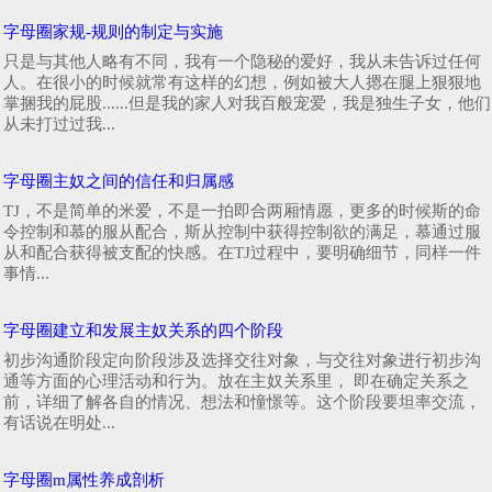
字母圈家规-规则的制定与实施
只是与其他人略有不同，我有一个隐秘的爱好，我从未告诉过任何
人。在很小的时候就常有这样的幻想，例如被大人摁在腿上狠狠地
掌捆我的屁股......但是我的家人对我百般宠爱，我是独生子女，他们
从未打过过我...
字母圈主奴之间的信任和归属感
TJ，不是简单的米爱，不是一拍即合两厢情愿，更多的时候斯的命
令控制和慕的服从配合，斯从控制中获得控制欲的满足，慕通过服
从和配合获得被支配的快感。在TJ过程中，要明确细节，同样一件
事情...
字母圈建立和发展主奴关系的四个阶段
初步沟通阶段定向阶段涉及选择交往对象，与交往对象进行初步沟
通等方面的心理活动和行为。放在主奴关系里， 即在确定关系之
前，详细了解各自的情况、想法和憧憬等。这个阶段要坦率交流，
有话说在明处...
字母圈m属性养成剖析