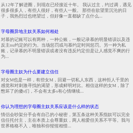
从12年了解进圈，到现在已经接近十年。 我认过主，约过调，遇见
很多很多人，有些人很好，有些人一般。 那些在欲望里沉沦的日
子，我热烈过也绝望过，但好像一直都缺了点什么...
字母圈异地主奴关系如何相处
对慕的记账可以有两种，一种公账，一般记录慕的明显错误以及违
反主nu约定的行为。当场惩罚或与慕约定时间惩罚。另一种为私
账，记录慕的不明显错误或者没有违反约定但是让人感觉不爽的行
为...
字母圈主奴为什么要建立信任
对女M也是一样，有些女M，回避一切私人东西，这种拒人千里的
感觉和对刺激寻找的渴望，形成鲜明对比。相信这样的女M，除了
憋坏了的傻s们，不会有太多s有心情继续...
你认为理想的字母圈主奴关系应该是什么样的状态
情侣会吵架分手会有自己的小秘密，第五条这种关系指奴可以完全
信任托付主，主在本质上会尊重奴，两人相爱但关系不平等。我与
世界格格不入，唯独和你惺惺相惜...