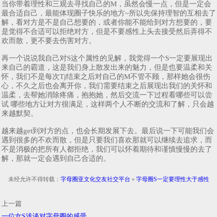
当你带着理性和三观去寻找自己的M，虽然会慢一点，但是一定会
最合适自己，最能体现圈子快乐的地方~所以先保持理智的互相去了
解，看对方是不是自己想要的，或者你能不能给到对方想要的，要
是觉得不合适可以拒绝对方，但是不要感性上头去接受然后弄得不
欢而散，更不要去伤害对方。
再一个说说我自己对S这个属性的见解，我觉得一个S一定要展现出
来自己的霸道，这是我们身上散发出来的魅力，但是也要温柔和关
怀，我们不是每次Tj结束之后对自己的M不管不顾，那样她会很伤
心，不久之后也会离开你，我们需要结束之后展现出我们的关怀和
温柔，去帮她消除疼痛，抱抱她，然后交流一下过程看哪些可以尝
试 哪些地方让对方很满足，这样两个人不断的交流和了解，只会越
来越默契。
越来越get到对方的点，也会长期发展下去。最后说一下可能我们会
遇到很多的不欢而散，但是只要我们喜欢那就可以继续去追求，而
不是消极的把所有人都拒绝，我们可以怀着期待和谨慎慢慢的去了
解，那就一定会遇到自己合适的。
未经允许不得转载：
字母圈亚文化交友社交平台
»
字母圈S一定要理性大于感性
上一篇
一位女S浅谈对字母圈的感受